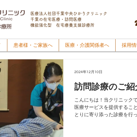
医療法人社団千葉中央ひかりクリニック
千葉の在宅医療・訪問医療
​機能強化型 在宅療養支援診療所
て
患者様・ご家族へ
医療・介護関係者へ
採用情
2024年12月10日
訪問診療のご紹
こんにちは！当クリニック
医療サービスを提供するこ
とりに寄り添った診療を行っ
ックの雰囲気をより多くの
紹介動画を作成しました。
気を知っていただければ...