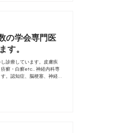
数の学会専門医
ます。
参し診療しています。皮膚疾
・白癬etc... 神経内科専
ます。認知症、脳梗塞、神経
門医：心臓疾患に精通してます。
きます。心不全・高血圧・心