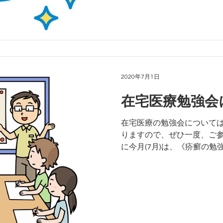
順(7月～8月に限定)で、お
に...
2020年7月1日
在宅医療勉強会
在宅医療の勉強会について
りますので、ぜひ一度、ご
に今月(7月)は、《疥癬の
も直接ご質問いただけます
にご質問くださいませ！