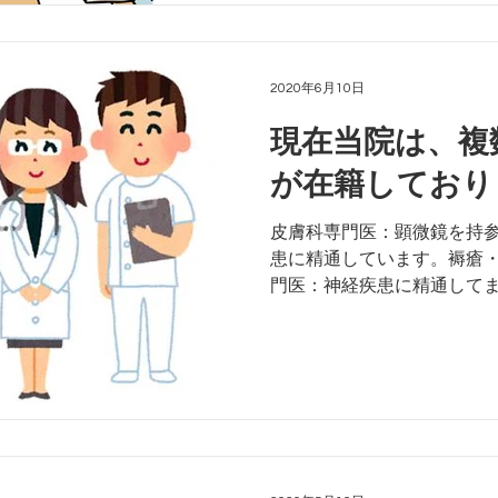
2020年6月10日
現在当院は、複
が在籍しており
皮膚科専門医：顕微鏡を持
患に精通しています。褥瘡・疥癬
門医：神経疾患に精通して
難病etc、、、 循環器専
心電図で不整脈の診断もで
筋梗塞や...