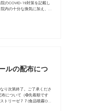
のCOVID-19対策を記載し
は、院内の十分な換気に加え、
素酸の空間除菌も定期的に実施
ルシートを設置（...
ールの配布につ
なくなり次第終了。ご了承くださ
配布について（✪先着順です
ストリーゼ７７(食品噴霧OK)
ました♥♥♥ご希望の方に先着