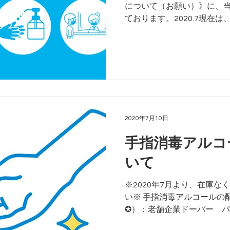
について（お願い）》に、当院
ております。2020.7現在
Devirus ACという亜塩
し、往診車にも飛沫防止ビニー
2020年7月10日
手指消毒アルコ
いて
※2020年7月より、在庫
い※ 手指消毒アルコールの
✪）：老舗企業ドーバー パ
の一斗缶を、複数、入手致し